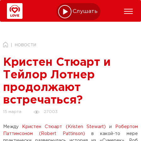
Слушать online
НОВОСТИ
Кристен Стюарт и
Тейлор Лотнер
продолжают
встречаться?
27003
15 марта
Между
Кристен Стюарт (Kristen Stewart)
и
Робертом
Паттинсоном (Robert Pattinson)
в какой-то мере
практически развернулась история из «Сумерек». Роб