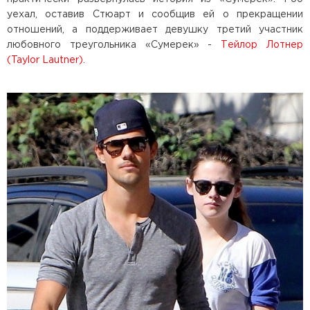
уехал, оставив Стюарт и сообщив ей о прекращении
отношений, а поддерживает девушку третий участник
любовного треугольника «Сумерек» -
Тейлор Лотнер
(Taylor Lautner)
.