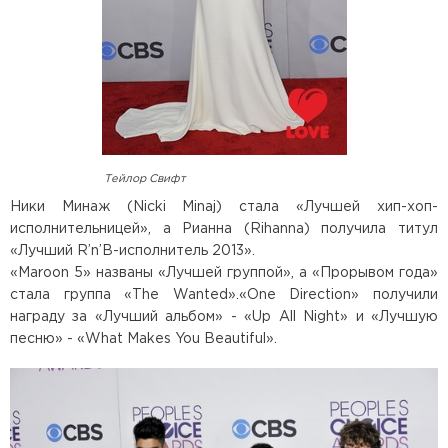
Тейлор Свифт
Ники Минаж (Nicki Minaj) стала «Лучшей хип-хоп-
исполнительницей», а Рианна (Rihanna) получила титул
«Лучший R’n’B-исполнитель 2013».
«Maroon 5» названы «Лучшей группой», а «Прорывом года»
стала группа «The Wanted».«One Direction» получили
награду за «Лучший альбом» - «Up All Night» и «Лучшую
песню» - «What Makes You Beautiful».