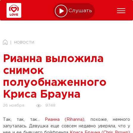
Слушать online
НОВОСТИ
Рианна выложила
снимок
полуобнаженного
Криса Брауна
9748
26 ноября
Так, так, так…
Рианна (Rihanna)
, похоже, немного
запуталась. Девушка еще совсем недавно уверяла, что у
нее и ее бывшего бойфренда
Криса Брауна (Chris Brown)