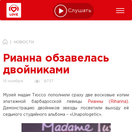
Слушать online
НОВОСТИ
Рианна обзавелась
двойниками
8737
15 ноября
Музей мадам Тюссо пополнили сразу две восковые копии
эпатажной барбадосской певицы
Рианны (Rihаnna)
.
Демонстрацию двойников звезды посвятили выходу её
седьмого студийного альбома – «Unapologetic».