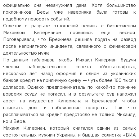
официально она незамужняя дама. Хотя большинство
поклонников Веры уже наверняка были готовы к
подобному повороту событий.
Сплетни о разрыве отношений певицы с бизнесменом
Михаилом Киперманом появились еще весной.
Поговаривали, что Брежнева решила подать на развод
после неприятного инцидента, связанного с финансовой
деятельностью мужа.
По данным таблоидов, якобы Михаил Киперман, будучи
членом наблюдательного совета «Укртатнафты»,
несколько лет назад оформил в одном из украинских
банков кредит на приличную сумму — чуть более 160 тысяч
долларов. Однако предприниматель по какой-то причине
вовремя ссуду не погасил, и в результате суд наложил
арест на имущество Кипермана и Брежневой, чтобы
взыскать долг и набежавшие проценты. Так что
расплачиваться за кредит предстояло не только Михаилу,
но и Вере.
Михаил Киперман, который считался одним из самых
состоятельных мужчин Украины, и бывшая солистка «ВИА