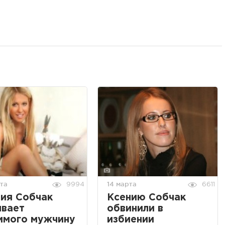
та
14 марта
9994
6611
ия Собчак
Ксению Собчак
ывает
обвинили в
имого мужчину
избиении