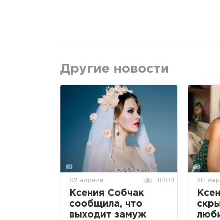
Другие новости
02 апреля
26 мар
11404
Ксения Собчак
Ксен
сообщила, что
скр
выходит замуж
люб