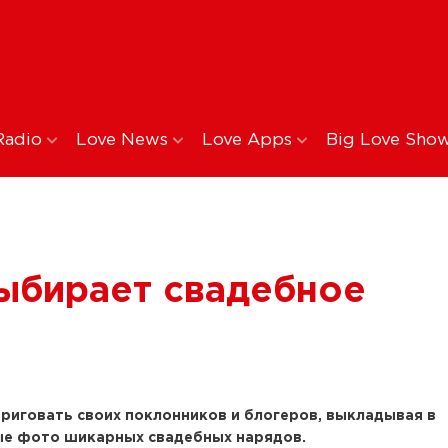
Radio
Love News
Love Apps
Big Love Sho
ыбирает свадебное
риговать своих поклонников и блогеров, выкладывая в
вые фото шикарных свадебных нарядов.