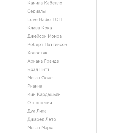
Камила Кабелло
Сериалы
Love Radio ТОП
Клава Кока
Джейсон Момоа
Роберт Паттинсон
Холостяк
Ариана Гранде
Брэд Питт
Меган Фокс
Рианна
Ким Кардашьян
Отношения
Дуа Липа
Джаред Лето
Меган Маркл