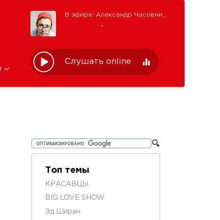
В эфире: Александр Часовников
-
Слушать online
w
Топ темы
КРАСАВЦЫ
BIG LOVE SHOW
Эд Ширан