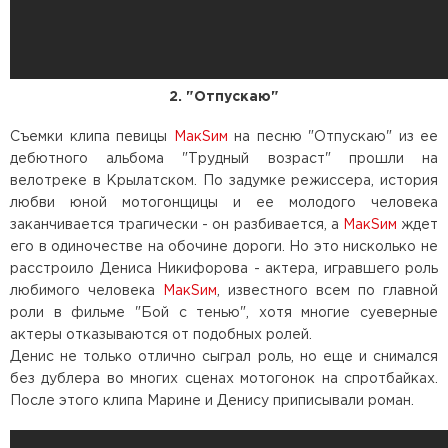
2. "Отпускаю"
Съемки клипа певицы
МакSим
на песню "Отпускаю" из ее
дебютного альбома "Трудный возраст" прошли на
велотреке в Крылатском. По задумке режиссера, история
любви юной мотогонщицы и ее молодого человека
заканчивается трагически - он разбивается, а
МакSим
ждет
его в одиночестве на обочине дороги. Но это нисколько не
расстроило Дениса Никифорова - актера, игравшего роль
любимого человека
МакSим
, известного всем по главной
роли в фильме "Бой с тенью", хотя многие суеверные
актеры отказываются от подобных ролей.
Денис не только отлично сыграл роль, но еще и снимался
без дублера во многих сценах мотогонок на спротбайках.
После этого клипа Марине и Денису приписывали роман.