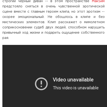
строгий черный диван -- в этом пространстве
МакSим
предстояло сняться в очень чувственной эротической
сцене вместе с главным героем клипа, но этот эротизм --
скорее эмоциональный. Не обошлось в клипе и без
мистических элементов. Клип расскажет о мимолетном
соприкосновении судеб двух людей, способном нарушить
привычный ход жизни и подарить ощущение собственного
рая.