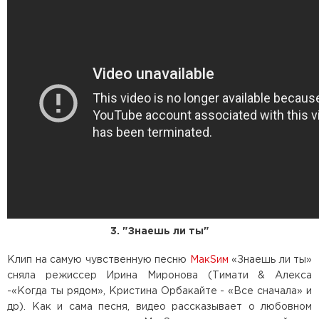
3. "Знаешь ли ты"
Клип на самую чувственную песню
МакSим
«Знаешь ли ты»
сняла режиссер Ирина Миронова (Тимати & Алекса
-«Когда ты рядом», Кристина Орбакайте - «Все сначала» и
др). Как и сама песня, видео рассказывает о любовном