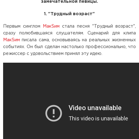
замечательной певицы.
1. "Трудный возраст"
Первым синглом
МакSим
стала песня "Трудный возраст",
сразу полюбившаяся слушателям. Сценарий для клипа
МакSим
писала сама, основываясь на реальных жизненных
событиях. Он был сделан настолько профессионально, что
режиссер с удовольствием принял эту идею.