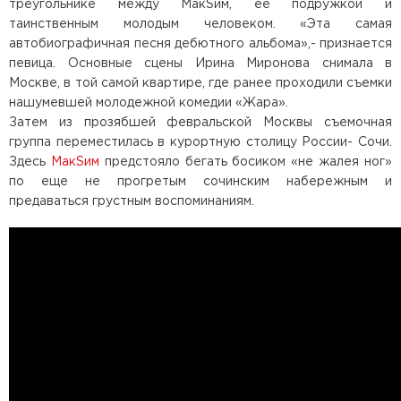
треугольнике между МакSим, ее подружкой и
таинственным молодым человеком. «Эта самая
автобиографичная песня дебютного альбома»,- признается
певица. Основные сцены Ирина Миронова снимала в
Москве, в той самой квартире, где ранее проходили съемки
нашумевшей молодежной комедии «Жара».
Затем из прозябшей февральской Москвы съемочная
группа переместилась в курортную столицу России- Сочи.
Здесь
МакSим
предстояло бегать босиком «не жалея ног»
по еще не прогретым сочинским набережным и
предаваться грустным воспоминаниям.