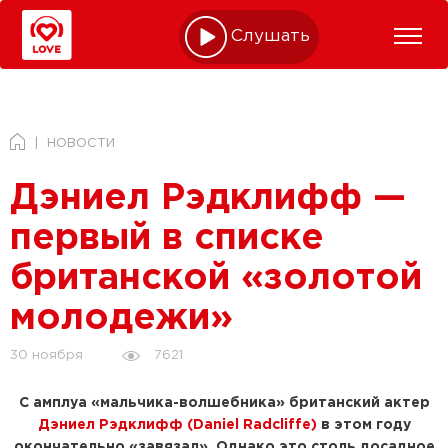
Слушать online
НОВОСТИ
Дэниел Рэдклифф —
первый в списке
британской «золотой
молодежи»
7621
30 ноября
С амплуа «мальчика-волшебника» британский актер
Дэниел Рэдклифф (Daniel Radcliffe)
в этом году
окончательно «завязал». Однако это столь досадное