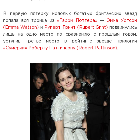
В первую пятерку молодых богатых британских звезд
попала вся троица из
«Гарри Поттера»
—
Эмма Уотсон
(Emma Watson)
и
Руперт Гринт (Rupert Grint)
подвинулись
лишь на одно место по сравнению с прошлым годом,
уступив третье место в рейтинге звезде трилогии
«Сумерки»
Роберту Паттинсону (Robert Pattinson)
.