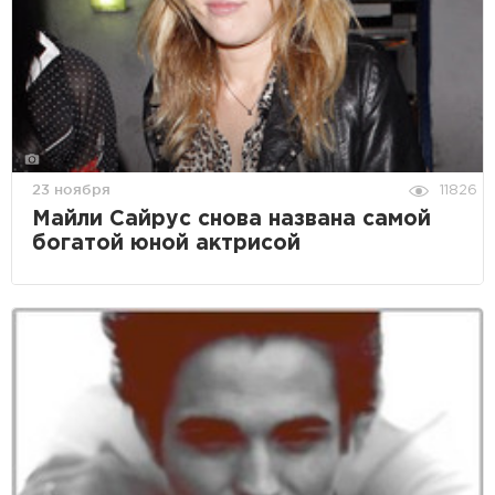
23 ноября
11826
Майли Сайрус снова названа самой
богатой юной актрисой