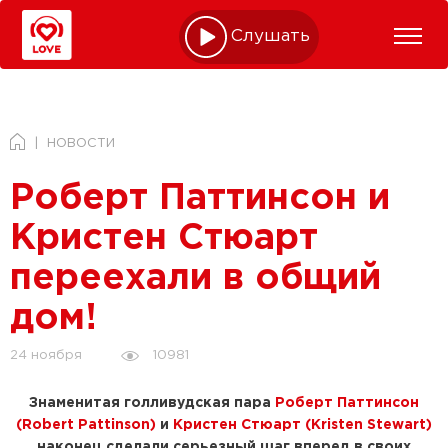
Слушать online
НОВОСТИ
Роберт Паттинсон и
Кристен Стюарт
переехали в общий
дом!
10981
24 ноября
Знаменитая голливудская пара
Роберт Паттинсон
(Robert Pattinson)
и
Кристен Стюарт (Kristen Stewart)
наконец сделали серьезный шаг вперед в своих