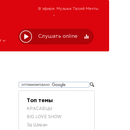
В эфире: Музыка Твоей Мечты
-
Слушать online
w
Топ темы
КРАСАВЦЫ
BIG LOVE SHOW
Эд Ширан