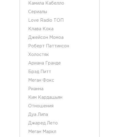
Камила Кабелло
Сериалы
Love Radio ТОП
Клава Кока
Джейсон Момоа
Роберт Паттинсон
Холостяк
Ариана Гранде
Брэд Питт
Меган Фокс
Рианна
Ким Кардашьян
Отношения
Дуа Липа
Джаред Лето
Меган Маркл