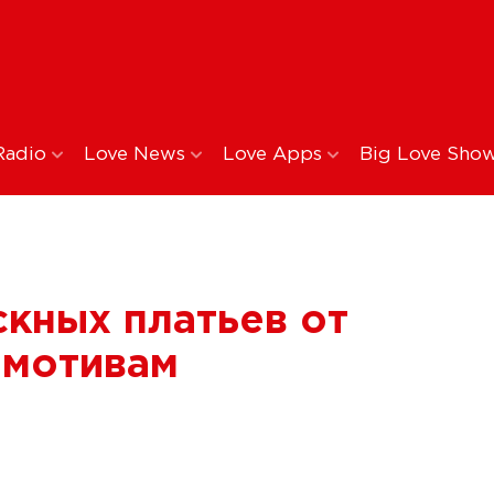
Radio
Love News
Love Apps
Big Love Sho
кных платьев от
 мотивам