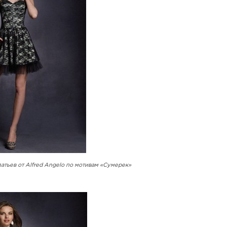
атьев от Alfred Angelo по мотивам «Сумерек»