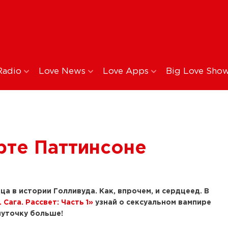
Radio
Love News
Love Apps
Big Love Sho
рте Паттинсоне
 в истории Голливуда. Как, впрочем, и сердцеед. В
 Сага. Рассвет: Часть 1»
узнай о сексуальном вампире
чуточку больше!