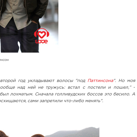
инсон
 второй год укладывают волосы "под
Паттинсона
". Но моя
вообще над ней не тружусь: встал с постели и пошел,”
-
а был лохматым. Сначала голливудских боссов это бесило. А
осхищаются, сами запретили что-либо менять".