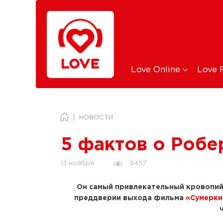
Love Online
Love 
НОВОСТИ
5 фактов о Робе
9457
13 ноября
Он самый привлекательный кровопийца
преддверии выхода фильма
«Сумерки.