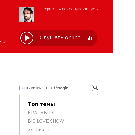
В эфире: Александр Ушаков
-
Слушать online
w
Топ темы
КРАСАВЦЫ
BIG LOVE SHOW
Эд Ширан