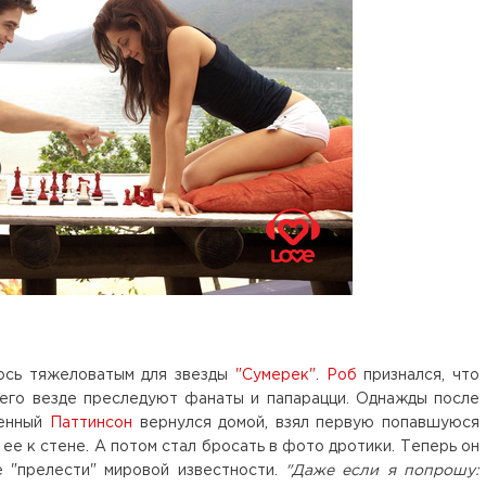
ось тяжеловатым для звезды
"Сумерек"
.
Роб
признался, что
 его везде преследуют фанаты и папарацци. Однажды после
женный
Паттинсон
вернулся домой, взял первую попавшуюся
ее к стене. А потом стал бросать в фото дротики. Теперь он
е "прелести" мировой известности.
"Даже если я попрошу: