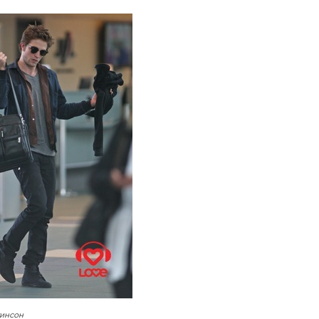
тинсон