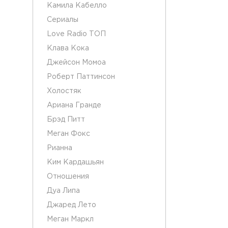
Камила Кабелло
Сериалы
Love Radio ТОП
Клава Кока
Джейсон Момоа
Роберт Паттинсон
Холостяк
Ариана Гранде
Брэд Питт
Меган Фокс
Рианна
Ким Кардашьян
Отношения
Дуа Липа
Джаред Лето
Меган Маркл