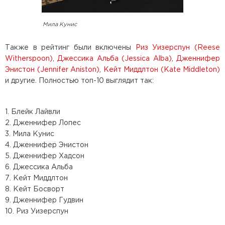
Мила Кунис
Также в рейтинг были включены
Риз Уизерспун (Reese
Witherspoon)
,
Джессика Альба (Jessica Alba)
,
Дженнифер
Энистон (Jennifer Aniston)
,
Кейт Миддлтон (Kate Middleton)
и другие. Полностью топ-10 выглядит так:
1. Блейк Лайвли
2. Дженнифер Лопес
3. Мила Кунис
4. Дженнифер Энистон
5. Дженнифер Хадсон
6. Джессика Альба
7. Кейт Миддлтон
8. Кейт Босворт
9. Дженнифер Гудвин
10. Риз Уизерспун