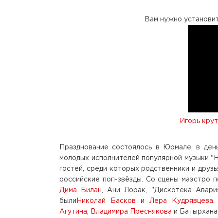
Вам нужно установи
Игорь кру
Празднование состоялось в Юрмале, в ден
молодых исполнителей популярной музыки "Н
гостей, среди которых родственники и друзь
российские поп-звёзды. Со сцены маэстро 
Дима Билан
, Ани Лорак, "Дискотека Авари
были
Николай Басков
и
Лера Кудрявцева
.
Агутина
,
Владимира Преснякова
и Батырхана