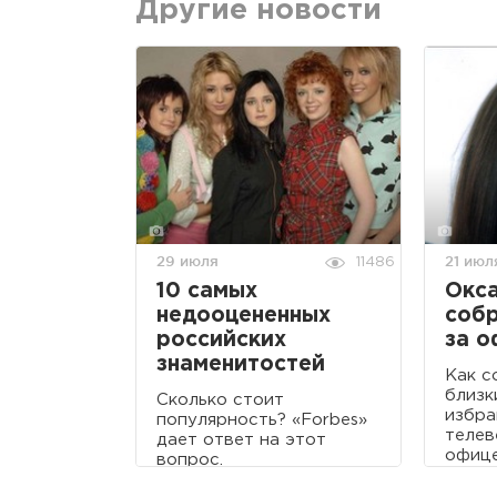
Другие новости
29 июля
21 июл
11486
10 самых
Окс
недооцененных
соб
российских
за 
знаменитостей
Как с
близк
Сколько стоит
избра
популярность? «Forbes»
телев
дает ответ на этот
офиц
вопрос.