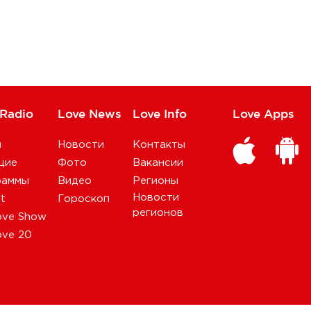
 Radio
Love News
Love Info
Love Apps
и
Новости
Контакты
щие
Фото
Вакансии
раммы
Видео
Регионы
Новости
st
Гороскоп
регионов
ove Show
ove 20