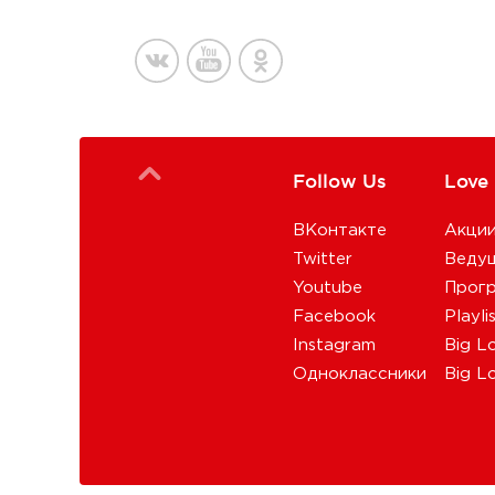
Follow Us
Love
ВКонтакте
Акци
Twitter
Веду
Youtube
Прог
Facebook
Playli
Instagram
Big L
Одноклассники
Big L