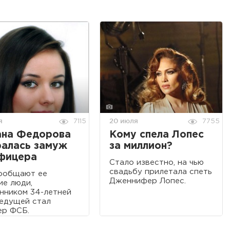
я
20 июля
7115
7755
ана Федорова
Кому спела Лопес
ралась замуж
за миллион?
офицера
Cтало известно, на чью
свадьбу прилетала спеть
ообщают ее
Дженнифер Лопес.
ие люди,
нником 34-летней
едущей стал
ер ФСБ.