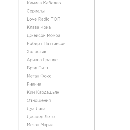
Камила Кабелло
Сериалы
Love Radio ТОП
Клава Кока
Джейсон Момоа
Роберт Паттинсон
Холостяк
Ариана Гранде
Брэд Питт
Меган Фокс
Рианна
Ким Кардашьян
Отношения
Дуа Липа
Джаред Лето
Меган Маркл