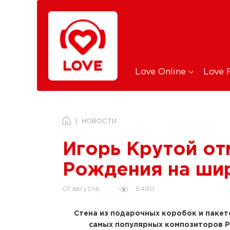
Love Online
Love 
НОВОСТИ
Игорь Крутой от
Рождения на ши
6490
01 августа
Стена из подарочных коробок и пакето
самых популярных композиторов 