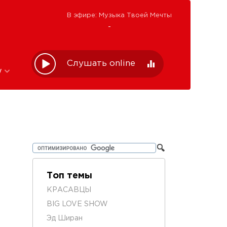
В эфире: Музыка Твоей Мечты
-
Слушать online
w
Топ темы
КРАСАВЦЫ
BIG LOVE SHOW
Эд Ширан