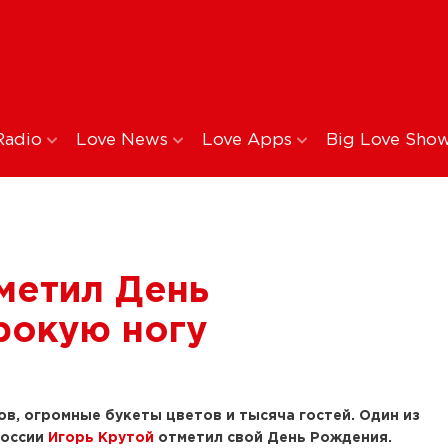
Radio
Love News
Love Apps
Big Love Sho
метил День
рокую ногу
в, огромные букеты цветов и тысяча гостей. Один из
России
Игорь Крутой
отметил свой День Рождения.