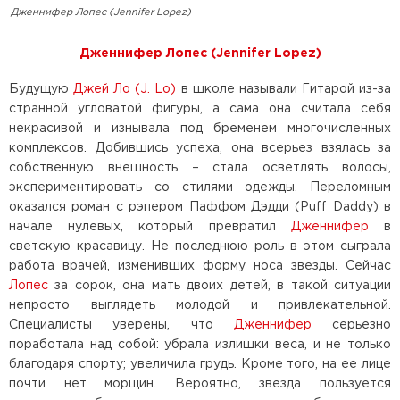
Дженнифер Лопес (Jennifer Lopez)
Дженнифер Лопес (Jennifer Lopez)
Будущую
Джей Ло (J. Lo)
в школе называли Гитарой из-за
странной угловатой фигуры, а сама она считала себя
некрасивой и изнывала под бременем многочисленных
комплексов. Добившись успеха, она всерьез взялась за
собственную внешность – стала осветлять волосы,
экспериментировать со стилями одежды. Переломным
оказался роман с рэпером Паффом Дэдди (Puff Daddy) в
начале нулевых, который превратил
Дженнифер
в
светскую красавицу. Не последнюю роль в этом сыграла
работа врачей, изменивших форму носа звезды. Сейчас
Лопес
за сорок, она мать двоих детей, в такой ситуации
непросто выглядеть молодой и привлекательной.
Специалисты уверены, что
Дженнифер
серьезно
поработала над собой: убрала излишки веса, и не только
благодаря спорту; увеличила грудь. Кроме того, на ее лице
почти нет морщин. Вероятно, звезда пользуется