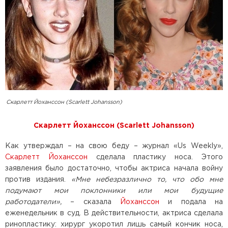
Скарлетт Йоханссон (Scarlett Johansson)
Скарлетт Йоханссон (Scarlett Johansson)
Как утверждал – на свою беду – журнал «Us Weekly»,
Скарлетт Йоханссон
сделала пластику носа. Этого
заявления было достаточно, чтобы актриса начала войну
против издания.
«Мне небезразлично то, что обо мне
подумают мои поклонники или мои будущие
работодатели»,
– сказала
Йоханссон
и подала на
еженедельник в суд. В действительности, актриса сделала
ринопластику: хирург укоротил лишь самый кончик носа,