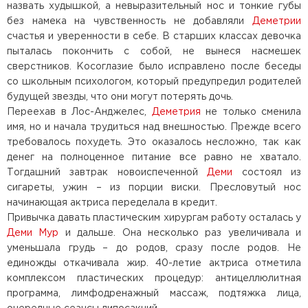
назвать худышкой, а невыразительный нос и тонкие губы
без намека на чувственность не добавляли
Деметрии
счастья и уверенности в себе. В старших классах девочка
пыталась покончить с собой, не вынеся насмешек
сверстников. Косоглазие было исправлено после беседы
со школьным психологом, который предупредил родителей
будущей звезды, что они могут потерять дочь.
Переехав в Лос-Анджелес,
Деметрия
не только сменила
имя, но и начала трудиться над внешностью. Прежде всего
требовалось похудеть. Это оказалось несложно, так как
денег на полноценное питание все равно не хватало.
Тогдашний завтрак новоиспеченной
Деми
состоял из
сигареты, ужин – из порции виски. Пресловутый нос
начинающая актриса переделала в кредит.
Привычка давать пластическим хирургам работу осталась у
Деми Мур
и дальше. Она несколько раз увеличивала и
уменьшала грудь – до родов, сразу после родов. Не
единожды откачивала жир. 40-летие актриса отметила
комплексом пластических процедур: антицеллюлитная
программа, лимфодренажный массаж, подтяжка лица,