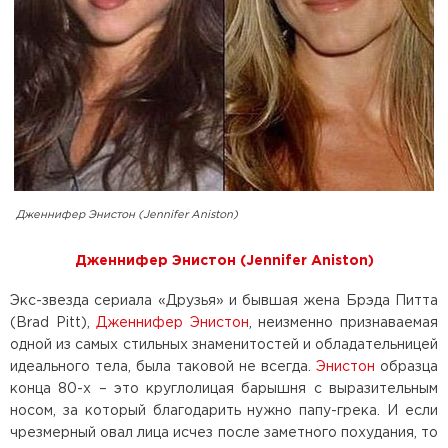
Дженнифер Энистон (Jennifer Aniston)
Дженнифер Энистон (Jennifer Aniston)
Экс-звезда сериала «Друзья» и бывшая жена Брэда Питта
(Brad Pitt),
Дженнифер Энистон
, неизменно признаваемая
одной из самых стильных знаменитостей и обладательницей
идеального тела, была таковой не всегда.
Энистон
образца
конца 80-х – это круглолицая барышня с выразительным
носом, за который благодарить нужно папу-грека. И если
чрезмерный овал лица исчез после заметного похудания, то