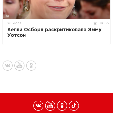
26 июля
8665
Келли Осборн раскритиковала Эмму
Уотсон