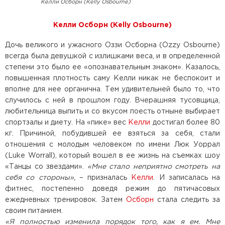
Келли Осборн (Kelly Osbourne)
Келли Осборн (Kelly Osbourne)
Дочь великого и ужасного Оззи Осборна (Ozzy Osbourne)
всегда была девушкой с излишками веса, и в определенной
степени это было ее «опознавательным знаком». Казалось,
повышенная плотность саму Келли никак не беспокоит и
вполне для нее органична. Тем удивительней было то, что
случилось с ней в прошлом году. Вчерашняя тусовщица,
любительница выпить и со вкусом поесть отныне выбирает
спортзалы и диету. На «пике» вес
Келли
достигал более 80
кг. Причиной, побудившей ее взяться за себя, стали
отношения с молодым человеком по имени Люк Уоррал
(Luke Worrall), который вошел в ее жизнь на съемках шоу
«Танцы со звездами».
«Мне стало неприятно смотреть на
себя со стороны»,
– призналась
Келли
. И записалась на
фитнес, постепенно доведя режим до пятичасовых
ежедневных тренировок. Затем
Осборн
стала следить за
своим питанием.
«Я полностью изменила порядок того, как я ем. Мне