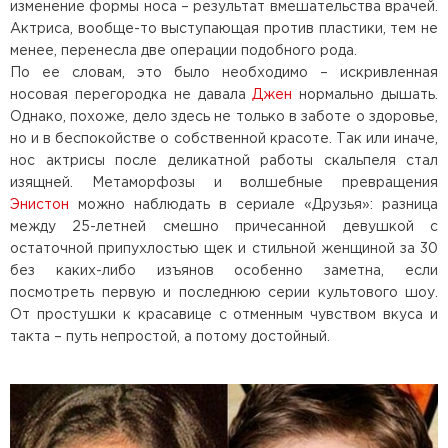
изменение формы носа – результат вмешательства врачей.
Актриса, вообще-то выступающая против пластики, тем не
менее, перенесла две операции подобного рода.
По ее словам, это было необходимо – искривленная
носовая перегородка не давала
Джен
нормально дышать.
Однако, похоже, дело здесь не только в заботе о здоровье,
но и в беспокойстве о собственной красоте. Так или иначе,
нос актрисы после деликатной работы скальпеля стал
изящней. Метаморфозы и волшебные превращения
Энистон
можно наблюдать в сериале «Друзья»: разница
между 25-летней смешно причесанной девушкой с
остаточной припухлостью щек и стильной женщиной за 30
без каких-либо изъянов особенно заметна, если
посмотреть первую и последнюю серии культового шоу.
От простушки к красавице с отменным чувством вкуса и
такта – путь непростой, а потому достойный.