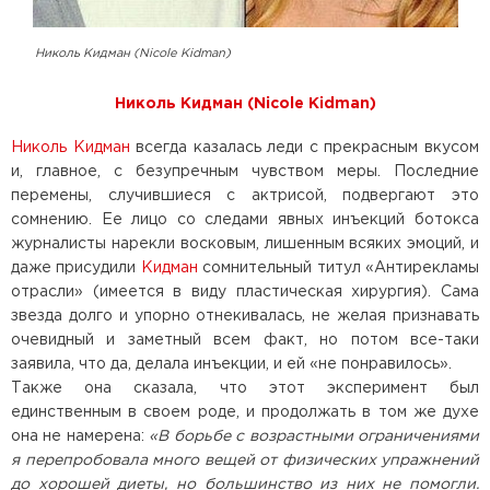
Николь Кидман (Nicole Kidman)
Николь Кидман (Nicole Kidman)
Николь Кидман
всегда казалась леди с прекрасным вкусом
и, главное, с безупречным чувством меры. Последние
перемены, случившиеся с актрисой, подвергают это
сомнению. Ее лицо со следами явных инъекций ботокса
журналисты нарекли восковым, лишенным всяких эмоций, и
даже присудили
Кидман
сомнительный титул «Антирекламы
отрасли» (имеется в виду пластическая хирургия). Сама
звезда долго и упорно отнекивалась, не желая признавать
очевидный и заметный всем факт, но потом все-таки
заявила, что да, делала инъекции, и ей «не понравилось».
Также она сказала, что этот эксперимент был
единственным в своем роде, и продолжать в том же духе
она не намерена:
«В борьбе с возрастными ограничениями
я перепробовала много вещей от физических упражнений
до хорошей диеты, но большинство из них не помогли.