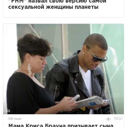
"FHM" назвал свою версию самой
сексуальной женщины планеты
08 мая
7601
Мама Криса Брауна призывает сына