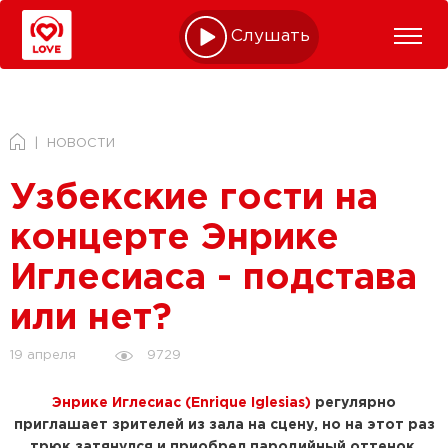
Слушать online
НОВОСТИ
Узбекские гости на
концерте Энрике
Иглесиаса - подстава
или нет?
9729
19 апреля
Энрике Иглесиас (Enrique Iglesias)
регулярно
приглашает зрителей из зала на сцену, но на этот раз
трюк затянулся и приобрел пародийный оттенок.