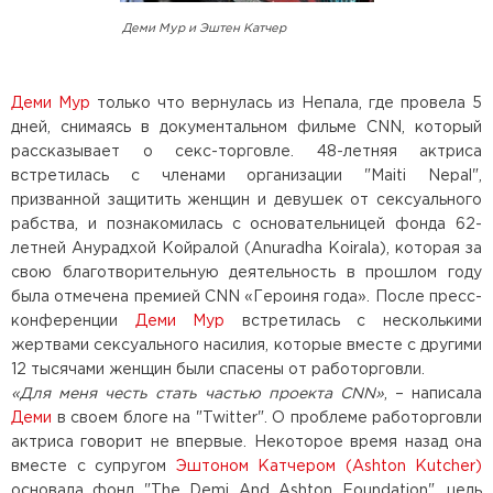
Деми Мур и Эштен Катчер
Деми Мур
только что вернулась из Непала, где провела 5
дней, снимаясь в документальном фильме CNN, который
рассказывает о секс-торговле. 48-летняя актриса
встретилась с членами организации "Maiti Nepal",
призванной защитить женщин и девушек от сексуального
рабства, и познакомилась с основательницей фонда 62-
летней Анурадхой Койралой (Anuradha Koirala), которая за
свою благотворительную деятельность в прошлом году
была отмечена премией CNN «Героиня года». После пресс-
конференции
Деми Мур
встретилась с несколькими
жертвами сексуального насилия, которые вместе с другими
12 тысячами женщин были спасены от работорговли.
«Для меня честь стать частью проекта CNN»
, – написала
Деми
в своем блоге на "Twitter". О проблеме работорговли
актриса говорит не впервые. Некоторое время назад она
вместе с супругом
Эштоном Катчером (Ashton Kutcher)
основала фонд "The Demi And Ashton Foundation", цель