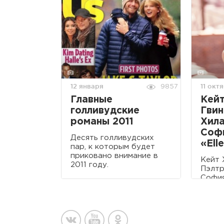
12 января
11 окт
9857
Главные
Кейт
голливудские
Гвин
романы 2011
Хила
Соф
Десять голливудских
«Ell
пар, к которым будет
приковано внимание в
Кейт 
2011 году.
Пэлтр
София
для н
журна