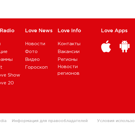
 Radio
Love News
Love Info
Love Apps
и
Новости
Контакты
щие
Фото
Вакансии
раммы
Видео
Регионы
Новости
st
Гороскоп
регионов
ove Show
ove 20
dia
Информация для правообладателей
Условия использо