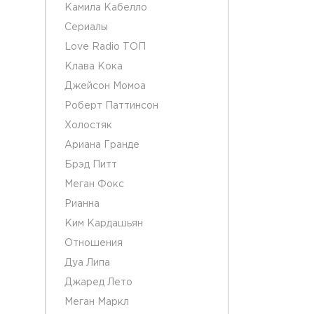
Камила Кабелло
Сериалы
Love Radio ТОП
Клава Кока
Джейсон Момоа
Роберт Паттинсон
Холостяк
Ариана Гранде
Брэд Питт
Меган Фокс
Рианна
Ким Кардашьян
Отношения
Дуа Липа
Джаред Лето
Меган Маркл