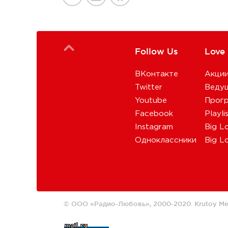
Follow Us
Love
ВКонтакте
Акци
Twitter
Веду
Youtube
Прог
Facebook
Playli
Instagram
Big L
Одноклассники
Big L
© ООО «Радио-Любовь», 2000-2020.
Krutoy Me