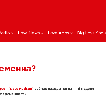
Radio
Love News
Love Apps
Big Love Sho
еменна?
дсон (Kate Hudson)
сейчас находится на 14-й неделе
беременности.