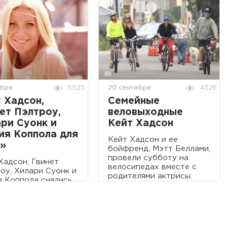
ября
20 сентября
5525
4326
 Хадсон,
Семейные
ет Пэлтроу,
веловыходные
ри Суонк и
Кейт Хадсон
ия Коппола для
Кейт Хадсон и ее
e»
бойфренд, Мэтт Беллами,
провели субботу на
Хадсон, Гвинет
велосипедах вместе с
оу, Хилари Суонк и
родителями актрисы.
 Коппола снялись
оябрьского
ла «Elle».