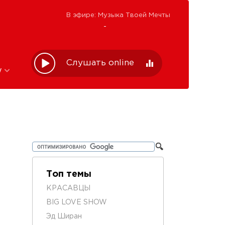
В эфире: Музыка Твоей Мечты
-
Слушать online
w
Топ темы
КРАСАВЦЫ
BIG LOVE SHOW
Эд Ширан