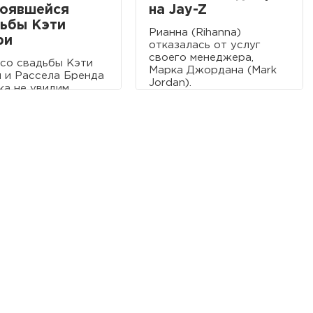
тоявшейся
на Jay-Z
ьбы Кэти
Рианна (Rihanna)
ри
отказалась от услуг
своего менеджера,
со свадьбы Кэти
Марка Джордана (Mark
 и Рассела Бренда
Jordan).
ка не увидим.