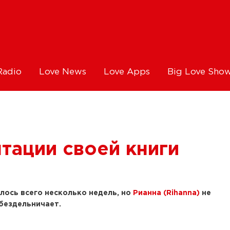
Radio
Love News
Love Apps
Big Love Sho
нтации своей книги
лось всего несколько недель, но
Рианна (Rihanna)
не
бездельничает.