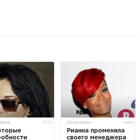
тября
23 октября
7272
4814
оторые
Рианна променяла
робности
своего менеджера