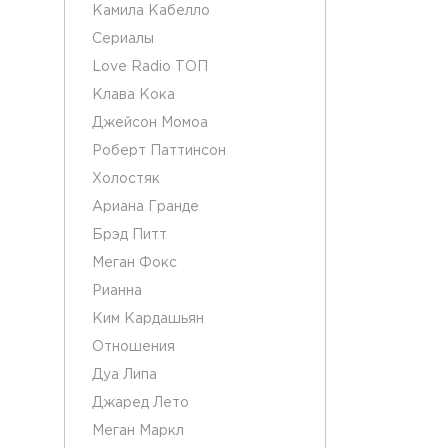
Камила Кабелло
Сериалы
Love Radio ТОП
Клава Кока
Джейсон Момоа
Роберт Паттинсон
Холостяк
Ариана Гранде
Брэд Питт
Меган Фокс
Рианна
Ким Кардашьян
Отношения
Дуа Липа
Джаред Лето
Меган Маркл