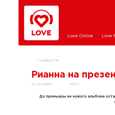
Love Online
Love 
НОВОСТИ
Рианна на презе
4604
29 октября
До премьеры ее нового альбома оста