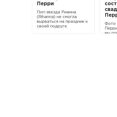
Перри
сос
свад
Поп-звезда Рианна
Пер
(Rihanna) не смогла
вырваться на праздник к
Фото 
своей подруге.
Перри
мы по