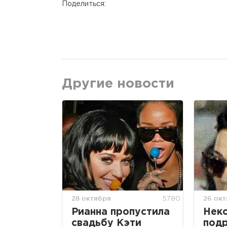
Поделиться:
Другие новости
28 октября
26 ок
5780
Рианна пропустила
Нек
свадьбу Кэти
под