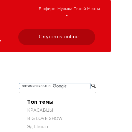
В эфире: Музыка Твоей Мечты
-
Слушать online
w
Топ темы
КРАСАВЦЫ
BIG LOVE SHOW
Эд Ширан