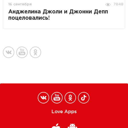
16 сентября
7848
Анджелина Джоли и Джонни Депп
поцеловались!
Love Apps