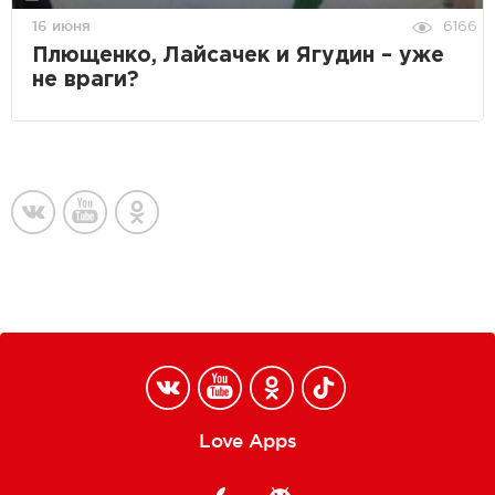
16 июня
6166
Плющенко, Лайсачек и Ягудин – уже
не враги?
Love Apps