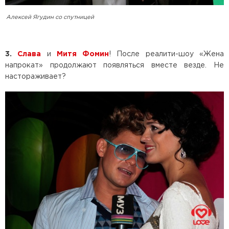
Алексей Ягудин со спутницей
3.
Слава
и
Митя Фомин
! После реалити-шоу «Жена
напрокат» продолжают появляться вместе везде. Не
настораживает?