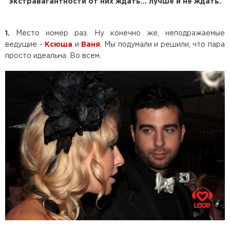
экстравагантности от них ждать… лучше и не ждать.
1.
Место номер раз. Ну конечно же, неподражаемые
ведущие -
Ксюша
и
Ваня
. Мы подумали и решили, что пара
просто идеальна. Во всем.