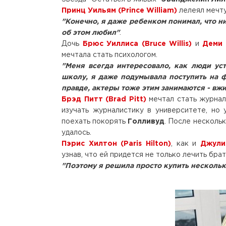
Принц Уильям (Prince William)
лелеял мечту
"Конечно, я даже ребенком понимал, что н
об этом любил"
.
Дочь
Брюс Уиллиса (Bruce Willis)
и
Деми 
мечтала стать психологом.
"Меня всегда интересовало, как люди ус
школу, я даже подумывала поступить на фа
правде, актеры тоже этим занимаются - вжи
Брэд Питт (Brad Pitt)
мечтал стать журнал
изучать журналистику в университете, но
поехать покорять
Голливуд
. После несколь
удалось.
Пэрис Хилтон (Paris Hilton)
, как и
Джули
узнав, что ей придется не только лечить бра
"Поэтому я решила просто купить нескольк