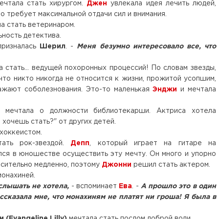
чтала стать хирургом.
Джен
увлекала идея лечить людей,
о требует максимальной отдачи сил и внимания.
а стать ветеринаром.
ность детектива.
 призналась
Шерил
. -
Меня безумно интересовало все, что
 стать... ведущей похоронных процессий! По словам звезды,
 что никто никогда не относится к жизни, прожитой усопшим,
ражают соболезнования. Это-то маленькая
Энджи
и мечтала
мечтала о должности библиотекарши. Актриса хотела
 хочешь стать?" от других детей.
хоккеистом.
ать рок-звездой.
Депп
, который играет на гитаре на
лся в юношестве осуществить эту мечту. Он много и упорно
осительно медленно, поэтому
Джонни
решил стать актером.
монахиней.
 слышать не хотела,
- вспоминает
Ева
. -
А прошло это в один
ссказала мне, что монахиням не платят ни гроша! Я была в
(Evangeline Lilly)
мечтала стать послом доброй воли.