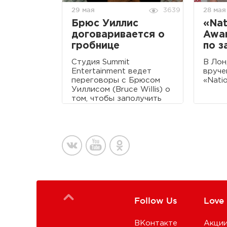
29 мая
28 мая
3639
Брюс Уиллис
«Nat
договаривается о
Awar
гробнице
по з
Студия Summit
В Лон
Entertainment ведет
вруче
переговоры с Брюсом
«Nati
Уиллисом (Bruce Willis) о
том, чтобы заполучить
его на главную роль в
триллер "Гробница"
режиссера Антуана
Фукуа (Antoine Fuqua).
Follow Us
Love
ВКонтакте
Акци