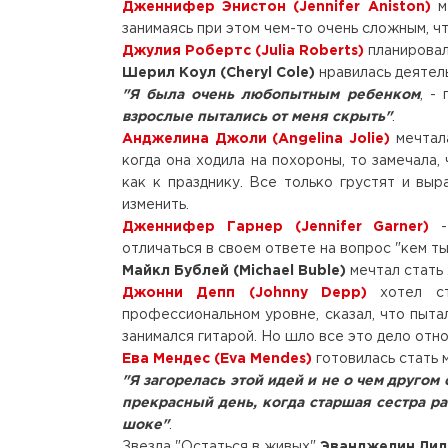
Дженнифер Энистон (Jennifer Aniston)
ме
занимаясь при этом чем-то очень сложным, чт
Джулия Робертс (Julia Roberts)
планировал
Шерил Коул (Cheryl Cole)
нравилась деятель
"Я была очень любопытным ребенком
, -
взрослые пытались от меня скрыть"
.
Анджелина Джоли (Angelina Jolie)
мечтала
когда она ходила на похороны, то замечала,
как к празднику. Все только грустят и вы
изменить.
Дженнифер Гарнер (Jennifer Garner)
- 
отличаться в своем ответе на вопрос "кем ты
Майкл Бублей (Michael Buble)
мечтал стать 
Джонни Депп (Johnny Depp)
хотел ст
профессиональном уровне, сказал, что пыта
занимался гитарой. Но шло все это дело отн
Ева Мендес (Eva Mendes)
готовилась стать 
"Я загорелась этой идей и не о чем другом
прекрасный день, когда старшая сестра ра
шоке"
.
Звезда "Остаться в живых"
Эванджелин Лили 