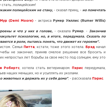
 стать...полицейским!
икаким полицейским не стану,
- сказал принц, -
но помечтать
Мур (Demi Moore)
- актриса
Румер Уиллис (Rumer Willis)
троены и что у них в голове,
- сказала
Румер
. -
Закончив
культет психологии, но, в итоге, передумала. Сказать по
ваются в роли, пытаясь понять, что движет их героями".
истом. Семья
Питта
, кстати, тоже этого хотела.
Брэд
начал
 учебы не закончил, приняв смелое решение все бросить и
ких непростых лет борьбы за свое место под солнцем, ему это
я Робертс
, хотела стать ветеринаром.
Пэрис
передумала,
тьев наших меньших, но и усыплять их уколами.
о животных и держать их у себя дома"
, - рассказала
Пэрис
.