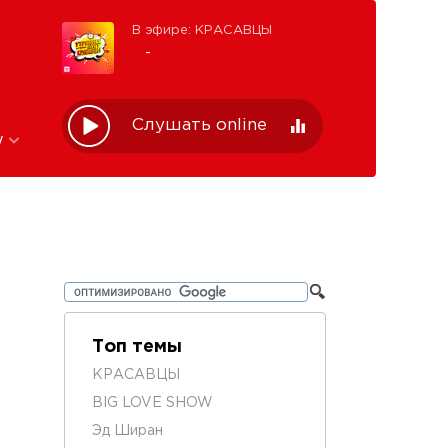
В эфире: КРАСАВЦЫ
-
Слушать online
w
Топ темы
КРАСАВЦЫ
BIG LOVE SHOW
Эд Ширан