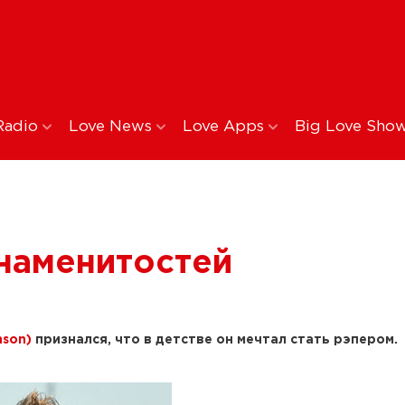
Radio
Love News
Love Apps
Big Love Sho
наменитостей
nson)
признался, что в детстве он мечтал стать рэпером.