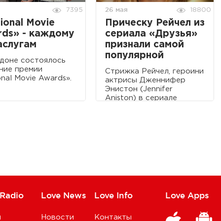
26 мая
7395
18800
ional Movie
Прическу Рейчел из
ds» - каждому
сериала «Друзья»
аслугам
признали самой
популярной
доне состоялось
ние премии
Стрижка Рейчел, героини
onal Movie Awards».
актрисы Дженнифер
Энистон (Jennifer
Aniston) в сериале
«Друзья», признана
самой популярной среди
британских женщин.
 Radio
Love News
Love Info
Love Apps
и
Новости
Контакты