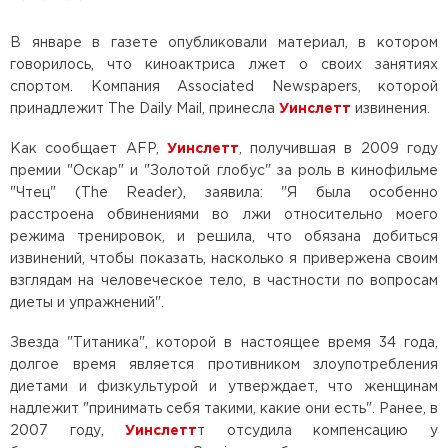
В январе в газете опубликовали материал, в котором
говорилось, что киноактриса лжет о своих занятиях
спортом. Компания Associated Newspapers, которой
принадлежит The Daily Mail, принесла
Уинслетт
извинения.
Как сообщает AFP,
Уинслетт
, получившая в 2009 году
премии "Оскар" и "Золотой глобус" за роль в кинофильме
"Чтец" (The Reader), заявила: "Я была особенно
расстроена обвинениями во лжи относительно моего
режима тренировок, и решила, что обязана добиться
извинений, чтобы показать, насколько я привержена своим
взглядам на человеческое тело, в частности по вопросам
диеты и упражнений".
Звезда "Титаника", которой в настоящее время 34 года,
долгое время является противником злоупотребления
диетами и физкультурой и утверждает, что женщинам
надлежит "принимать себя такими, какие они есть". Ранее, в
2007 году,
Уинслетт
т отсудила компенсацию у