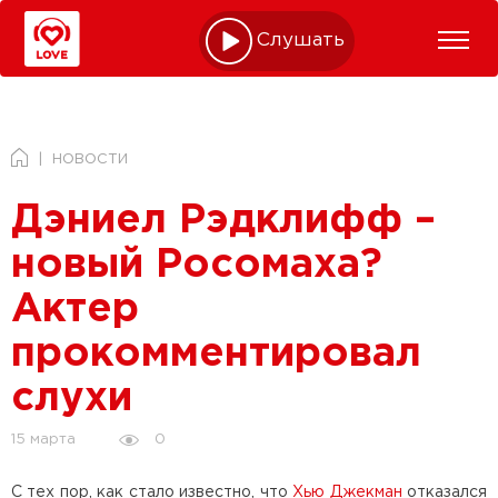
Слушать online
НОВОСТИ
Дэниел Рэдклифф –
новый Росомаха?
Актер
прокомментировал
слухи
0
15 марта
С тех пор, как стало известно, что
Хью Джекман
отказался