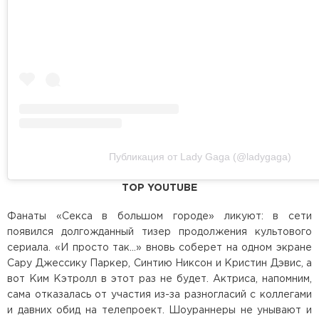
Публикация от Lady Gaga (@ladygaga)
TOP YOUTUBE
Фанаты «Секса в большом городе» ликуют: в сети
появился долгожданный тизер продолжения культового
сериала. «И просто так...» вновь соберет на одном экране
Сару Джессику Паркер, Синтию Никсон и Кристин Дэвис, а
вот Ким Кэтролл в этот раз не будет. Актриса, напомним,
сама отказалась от участия из-за разногласий с коллегами
и давних обид на телепроект. Шоураннеры не унывают и