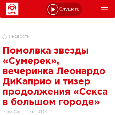
Слушать online
НОВОСТИ
Помолвка звезды
«Сумерек»,
вечеринка Леонардо
ДиКаприо и тизер
продолжения «Секса
в большом городе»
2354
14 ноября