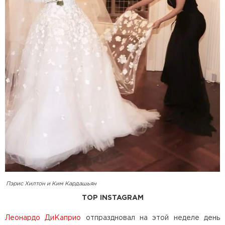
Пэрис Хилтон и Ким Кардашьян
TOP INSTAGRAM
Леонардо ДиКаприо
отпраздновал на этой неделе день