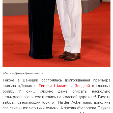
Мэгги и Джейк Джилленхол
Также в Венеции состоялась долгожданная премьера
фильма «Дюна» с
Тимоти Шаламе
и
Зендаей
в главных
ролях. И они… сложно даже описать, насколько
великолепно они смотрелись на красной дорожке! Тимоти
выбрал сверкающий look от Haider Ackermann, дополнив
его стильными черными очками. А звезда «Человека-Паука»