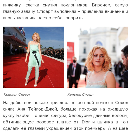
пижамку, слегка смутил поклонников. Впрочем, самую
главную задачу Стюарт выполнила – привлекла внимание и
вновь заставила всех о себе говорить!
Кристен Стюарт
Кристен Стюарт
На дебютном показе триллера «Прошлой ночью в Сохо»
сияла Аня Тейлор-Джой, больше похожая на ожившую
куклу Барби! Точеная фигура, белокурые длинные волосы,
обтягивающее розовое платье от Dior и шляпка в тон
сделали её главным украшением этой премьеры. А на шее