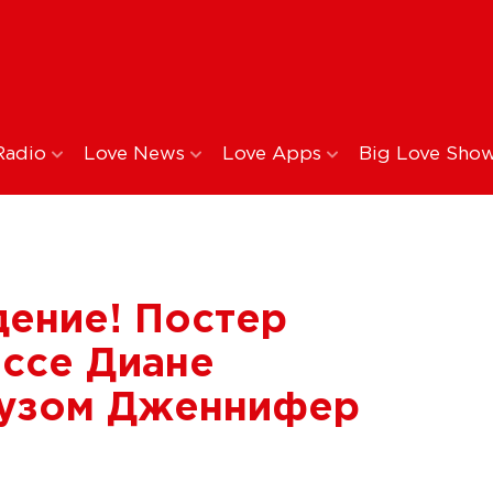
Radio
Love News
Love Apps
Big Love Sho
дение! Постер
ссе Диане
фузом Дженнифер