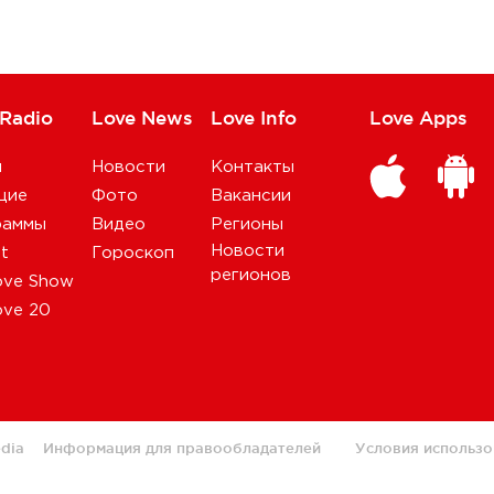
 Radio
Love News
Love Info
Love Apps
и
Новости
Контакты
щие
Фото
Вакансии
раммы
Видео
Регионы
Новости
st
Гороскоп
регионов
ove Show
ove 20
dia
Информация для правообладателей
Условия использо