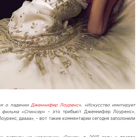
ьм о падении
Дженнифер Лоуренс
», «Искусство имитирует
р фильма «Спенсер»
– это трибьют Дженнифер Лоуренс»,
уренс, даааа», – вот такие комментарии сегодня заполонили