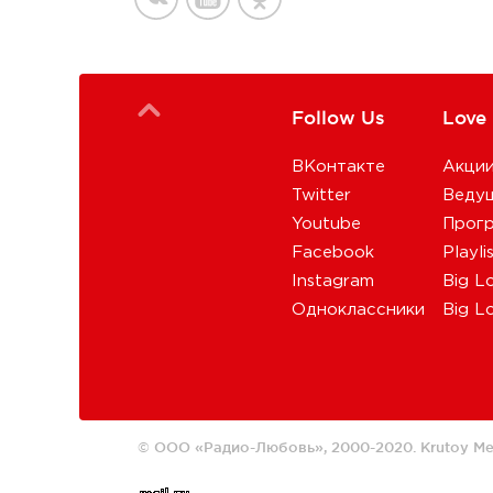
Follow Us
Love
ВКонтакте
Акци
Twitter
Веду
Youtube
Прог
Facebook
Playli
Instagram
Big L
Одноклассники
Big L
© ООО «Радио-Любовь», 2000-2020.
Krutoy Me