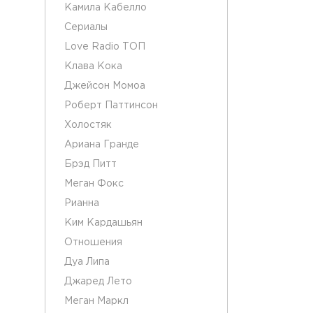
Камила Кабелло
Сериалы
Love Radio ТОП
Клава Кока
Джейсон Момоа
Роберт Паттинсон
Холостяк
Ариана Гранде
Брэд Питт
Меган Фокс
Рианна
Ким Кардашьян
Отношения
Дуа Липа
Джаред Лето
Меган Маркл