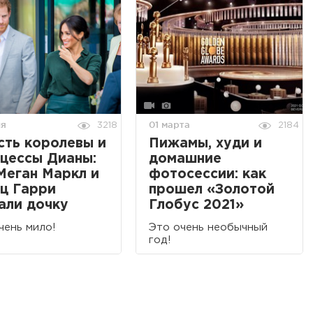
ня
01 марта
3218
2184
сть королевы и
Пижамы, худи и
цессы Дианы:
домашние
Меган Маркл и
фотосессии: как
ц Гарри
прошел «Золотой
али дочку
Глобус 2021»
чень мило!
Это очень необычный
год!