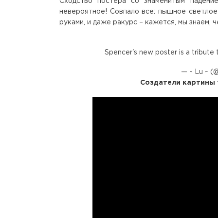
Сходство постера со знаменитым падени
невероятное! Совпало все: пышное светлое 
руками, и даже ракурс – кажется, мы знаем, 
Spencer's new poster is a tribute
— ~ Lu ~ (
Создатели картины 