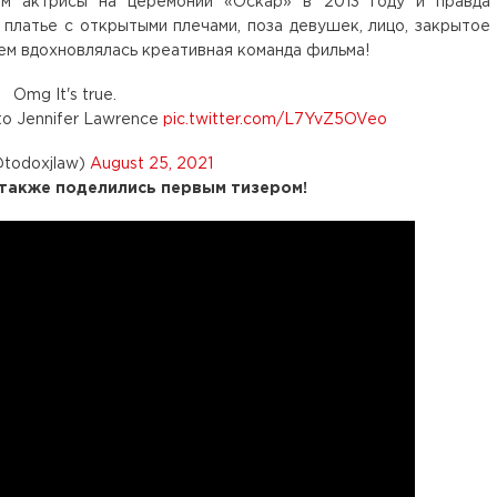
ем актрисы на церемонии «Оскар» в 2013 году и правда
платье с открытыми плечами, поза девушек, лицо, закрытое
чем вдохновлялась креативная команда фильма!
Omg It's true.
 to Jennifer Lawrence
pic.twitter.com/L7YvZ5OVeo
@todoxjlaw)
August 25, 2021
также поделились первым тизером!