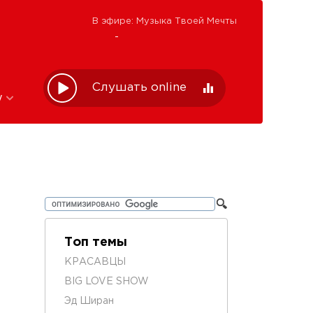
В эфире: Музыка Твоей Мечты
-
Слушать online
w
Топ темы
КРАСАВЦЫ
BIG LOVE SHOW
Эд Ширан