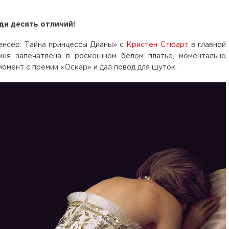
ди десять отличий!
енсер: Тайна принцессы Дианы» с
Кристен Стюарт
в главной
иня запечатлена в роскошном белом платье, моментально
омент с премии «Оскар» и дал повод для шуток.