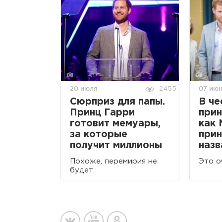
20 июля
07 ию
2455
Сюрприз для папы.
В че
Принц Гарри
прин
готовит мемуары,
как 
за которые
прин
получит миллионы
назв
Похоже, перемирия не
Это о
будет.