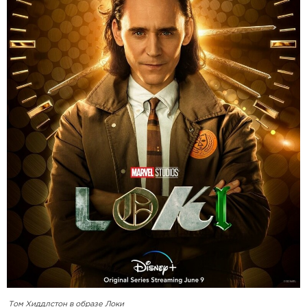
Том Хиддлстон в образе Локи