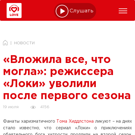
Слушать online
НОВОСТИ
«Вложила все, что
могла»: режиссера
«Локи» уволили
после первого сезона
4156
19 июля
Фанаты харизматичного
Тома Хиддлстона
ликуют – на днях
стало известно, что сериал «Локи» о приключениях
обаятельного бога хитрости продлили на второй сезон.