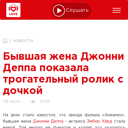
Слушать online
НОВОСТИ
Бывшая жена Джонни
Деппа показала
трогательный ролик с
дочкой
5766
08 июля
На днях стало известно, что звезда фильма «Аквамен»,
бывшая жена
Джонни Деппа
- актриса
Эмбер Хёрд
стала
мамой. Для многих ее фанатов и коллег это оказалось