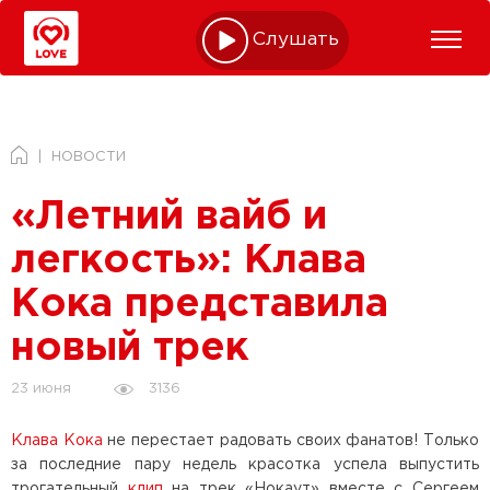
Слушать online
НОВОСТИ
«Летний вайб и
легкость»: Клава
Кока представила
новый трек
3136
23 июня
Клава Кока
не перестает радовать своих фанатов! Только
за последние пару недель красотка успела выпустить
трогательный
клип
на трек «Нокаут» вместе с Сергеем