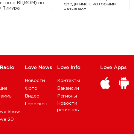
стно с ВЦИОМ) по
среди имен, которыми
у Тимура
называют
мбетова в рамках
новорожденных в
та «Девять»,
Москве, являются
ла опрос: без каких
Анастасия и Александр.
ческих устройств,
Вместе с тем, некоторые
ению респондентов,
москвичи дают
менный человек не
уникальные имена своим
бы обойтись даже
детям.
день.
 Radio
Love News
Love Info
Love Apps
и
Новости
Контакты
щие
Фото
Вакансии
раммы
Видео
Регионы
Новости
st
Гороскоп
регионов
ove Show
ove 20