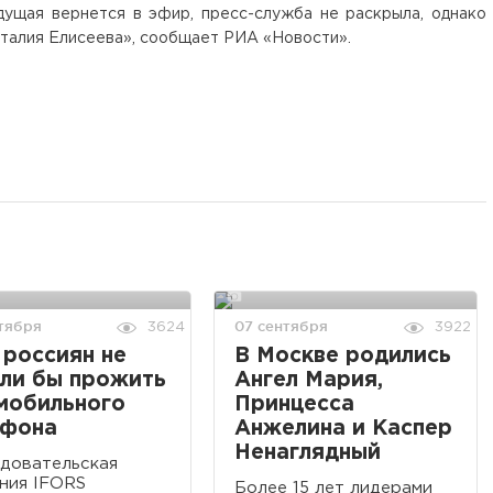
дущая вернется в эфир, пресс-служба не раскрыла, однако
италия Елисеева», сообщает РИА «Новости».
тября
07 сентября
3624
3922
россиян не
В Москве родились
ли бы прожить
Ангел Мария,
мобильного
Принцесса
ефона
Анжелина и Каспер
Ненаглядный
довательская
ния IFORS
Более 15 лет лидерами