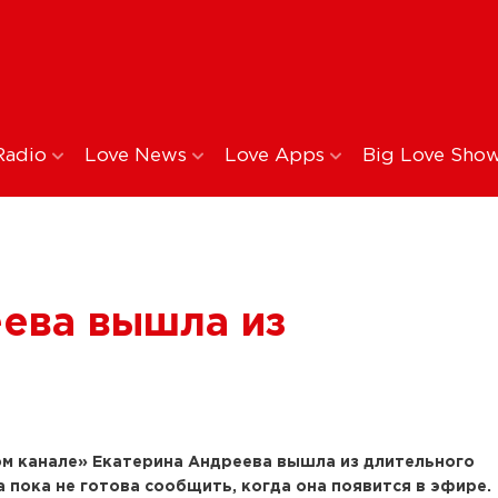
Radio
Love News
Love Apps
Big Love Sho
ева вышла из
м канале» Екатерина Андреева вышла из длительного
 пока не готова сообщить, когда она появится в эфире.