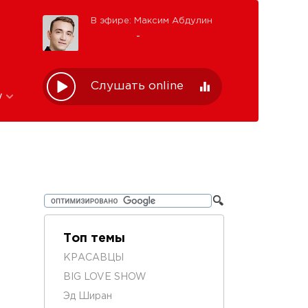
В эфире: Максим Абдулин
-
Слушать online
w
Топ темы
КРАСАВЦЫ
BIG LOVE SHOW
Эд Ширан