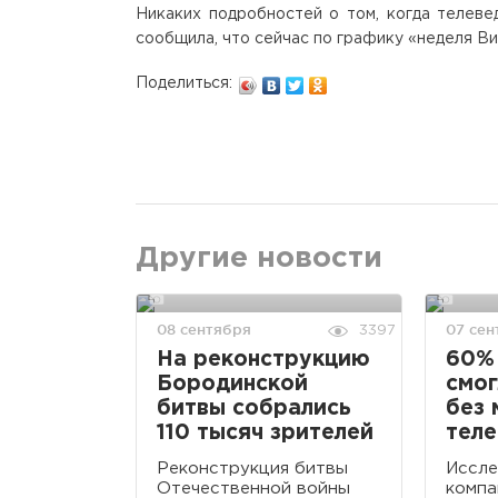
Никаких подробностей о том, когда телеве
сообщила, что сейчас по графику «неделя В
Поделиться:
Другие новости
08 сентября
07 сен
3397
На реконструкцию
60% 
Бородинской
смог
битвы собрались
без 
110 тысяч зрителей
тел
Реконструкция битвы
Иссле
Отечественной войны
компа