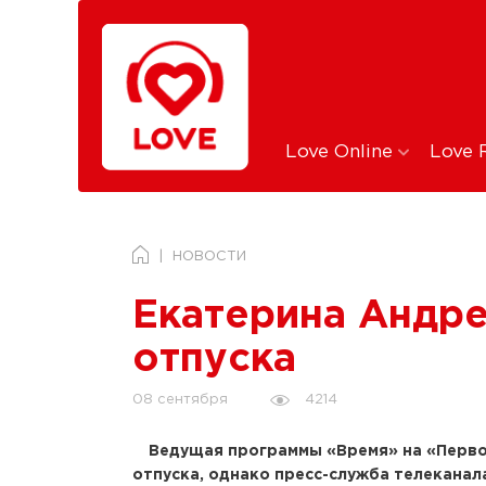
Love Online
Love 
НОВОСТИ
Екатерина Андре
отпуска
4214
08 сентября
Ведущая программы «Время» на «Перво
отпуска, однако пресс-служба телеканала