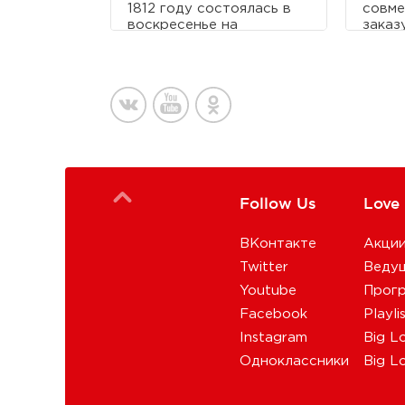
1812 году состоялась в
совме
воскресенье на
заказ
Бородинском поле под
Бекма
Москвой.
проек
прове
техни
по мн
совре
смог 
один 
Follow Us
Love
ВКонтакте
Акци
Twitter
Веду
Youtube
Прог
Facebook
Playli
Instagram
Big L
Одноклассники
Big L