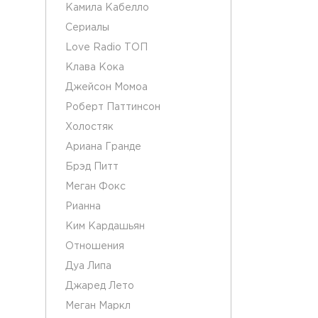
Камила Кабелло
Сериалы
Love Radio ТОП
Клава Кока
Джейсон Момоа
Роберт Паттинсон
Холостяк
Ариана Гранде
Брэд Питт
Меган Фокс
Рианна
Ким Кардашьян
Отношения
Дуа Липа
Джаред Лето
Меган Маркл