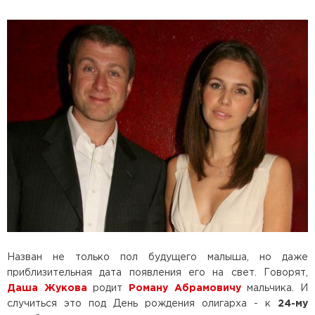
Назван не только пол будущего малыша, но даже
приблизительная дата появления его на свет. Говорят,
Даша Жукова
родит
Роману Абрамовичу
мальчика. И
случиться это под День рождения олигарха - к
24-му