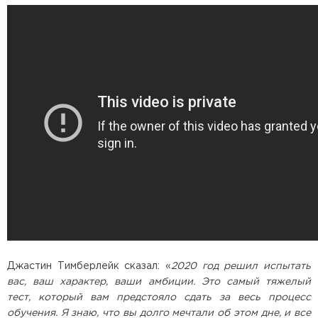
Джастин Тимберлейк сказал: «
2020 год решил испытать
вас, ваш характер, ваши амбиции. Это самый тяжелый
тест, который вам предстояло сдать за весь процесс
обучения. Я знаю, что вы долго мечтали об этом дне, и все