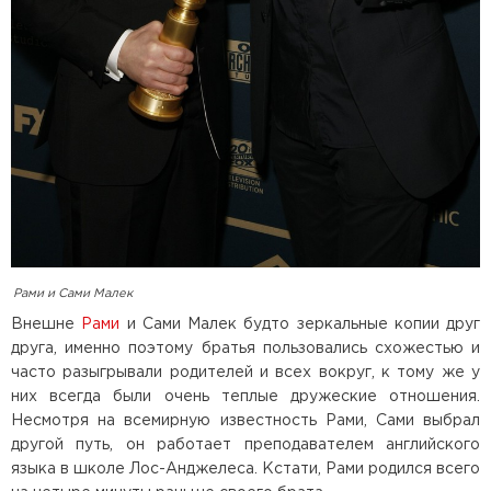
Рами и Сами Малек
Внешне
Рами
и Сами Малек будто зеркальные копии друг
друга, именно поэтому братья пользовались схожестью и
часто разыгрывали родителей и всех вокруг, к тому же у
них всегда были очень теплые дружеские отношения.
Несмотря на всемирную известность Рами, Сами выбрал
другой путь, он работает преподавателем английского
языка в школе Лос-Анджелеса. Кстати, Рами родился всего