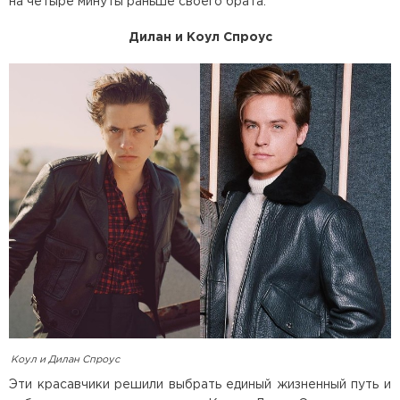
на четыре минуты раньше своего брата.
Дилан и Коул Спроус
Коул и Дилан Спроус
Эти красавчики решили выбрать единый жизненный путь и