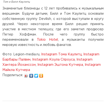
Том и Билл Каулитц
Знаменитые близнецы с 12 лет пробивались к музыкальным
вершинам. Будучи детьми, Билл и Том Каулитц основали
собственную группу Devilish, с которой выступали в кругу
друзей. Через некоторое время Билл решил принять
участие в местном телешоу, где его заметил продюсер
Петер Хоффман. После чего группу быстро
переименовали в
Tokio Hotel
, а музыканты получили
мировую известность и любовь фанатов.
Фото: Legion-media.ru,
Instagram Тома Каулитц
,
Instagram
Барбары Палвин
,
Instagram Коула Спроуса
,
Instagram
Хантера Йоханссон
,
Instagram Эштона Кутчера
,
Instagram
Майкла Кутчера
Поделиться: