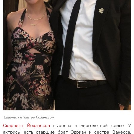
Скарлетт и Хантер Йоханссон
Скарлетт Йоханссон
выросла в многодетной семье. У
актрисы есть старшие брат Эдриан и сестра Ванесса,