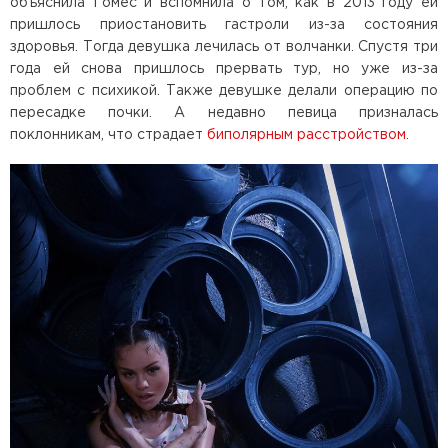
объяснила Гомес и вспомнила о том, как в 2013 году ей
пришлось приостановить гастроли из-за состояния
здоровья. Тогда девушка лечилась от волчанки. Спустя три
года ей снова пришлось прервать тур, но уже из-за
проблем с психикой. Также девушке делали операцию по
пересадке почки. А недавно певица призналась
поклонникам, что страдает
биполярным расстройством
.