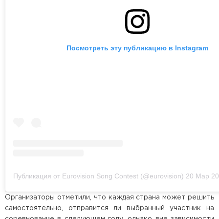
Посмотреть эту публикацию в Instagram
Публикация от Eurovision Song Contest (@eurovision)
20 Мар 2020
Организаторы отметили, что каждая страна может решить
самостоятельно, отправится ли выбранный участник на
соревнование в следующем году, однако вне зависимости