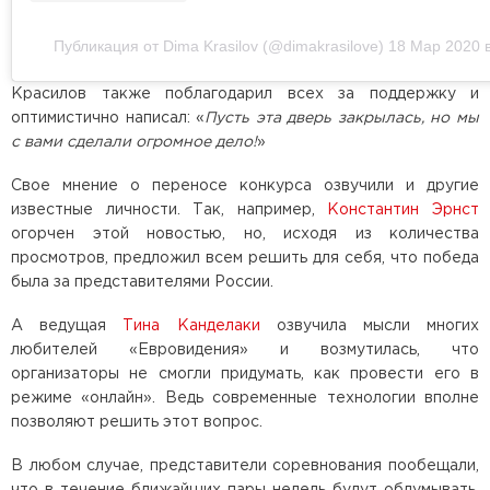
Публикация от Dima Krasilov (@dimakrasilove)
18 Мар 2020 
Красилов также поблагодарил всех за поддержку и
оптимистично написал: «
Пусть эта дверь закрылась, но мы
с вами сделали огромное дело!
»
Свое мнение о переносе конкурса озвучили и другие
известные личности. Так, например,
Константин Эрнст
огорчен этой новостью, но, исходя из количества
просмотров, предложил всем решить для себя, что победа
была за представителями России.
А ведущая
Тина Канделаки
озвучила мысли многих
любителей «Евровидения» и возмутилась, что
организаторы не смогли придумать, как провести его в
режиме «онлайн». Ведь современные технологии вполне
позволяют решить этот вопрос.
В любом случае, представители соревнования пообещали,
что в течение ближайших пары недель будут обдумывать,