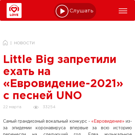
Слушать online
НОВОСТИ
Little Big запретили
ехать на
«Евровидение-2021»
с песней UNO
33254
22 марта
Самый грандиозный вокальный конкурс -
«Евровидение»
из-
за эпидемии коронавируса впервые за всю историю
перенесли на следующий год. Едва музыкальное