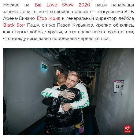
Москве на
Big Love Show 2020
наши папарацци
запечатлели то, во что сложно поверить – за кулисами ВТБ
Арена-Динамо
Егор Крид
и генеральный директор лейбла
Black Star
Пашу, он же Павел Курьянов, крепко обнялись,
как старые добрые друзья, и это после всех слухов о том,
что между ними давно пробежала черная кошка...