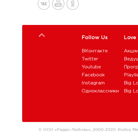
Follow Us
Love
ВКонтакте
Акци
Twitter
Веду
Youtube
Прог
Facebook
Playli
Instagram
Big L
Одноклассники
Big L
© ООО «Радио-Любовь», 2000-2020.
Krutoy Me