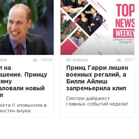
аря
26 января
4308
3101
л на
Принц Гарри лишен
ышение. Принцу
военных регалий, а
ьяму
Билли Айлиш
аловали новый
запремьерила клип
л
Смотри дайджест
главных событий недели!
вета II «повысила в
ости» внука.