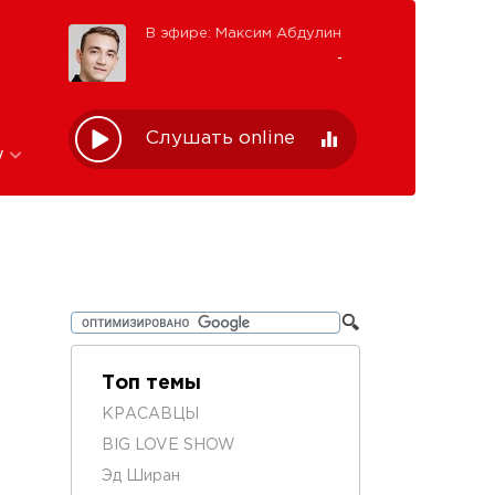
В эфире: Максим Абдулин
-
Слушать online
w
Топ темы
КРАСАВЦЫ
BIG LOVE SHOW
Эд Ширан