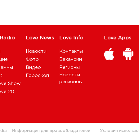
 Radio
Love News
Love Info
Love Apps
и
Новости
Контакты
щие
Фото
Вакансии
раммы
Видео
Регионы
Новости
st
Гороскоп
регионов
ove Show
ove 20
dia
Информация для правообладателей
Условия использо