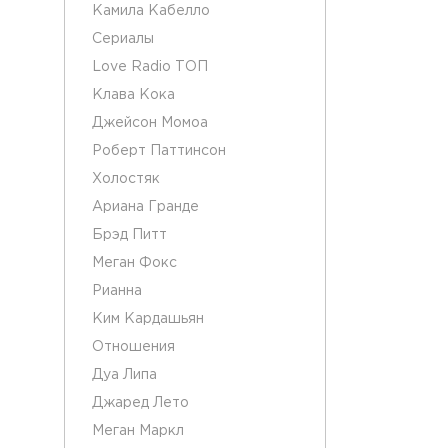
Камила Кабелло
Сериалы
Love Radio ТОП
Клава Кока
Джейсон Момоа
Роберт Паттинсон
Холостяк
Ариана Гранде
Брэд Питт
Меган Фокс
Рианна
Ким Кардашьян
Отношения
Дуа Липа
Джаред Лето
Меган Маркл