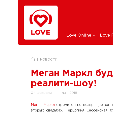
Love Online
Love 
НОВОСТИ
Меган Маркл буд
реалити-шоу!
2918
04 февраля
Меган Маркл
стремительно возвращается в
вторых свадьбах. Герцогиня Сассекская б