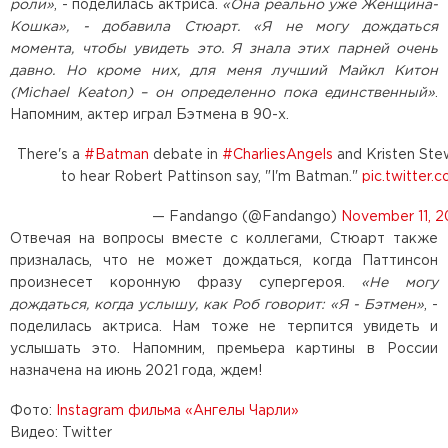
роли»
, - поделилась актриса.
«Она реально уже Женщина-
Кошка», - добавила Стюарт. «Я не могу дождаться
момента, чтобы увидеть это. Я знала этих парней очень
давно. Но кроме них, для меня лучший Майкл Китон
(Michael Keaton) – он определенно пока единственный»
.
Напомним, актер играл Бэтмена в 90-х.
There's a
#Batman
debate in
#CharliesAngels
and Kristen Stewa
to hear Robert Pattinson say, "I'm Batman."
pic.twitter
— Fandango (@Fandango)
November 11, 2
Отвечая на вопросы вместе с коллегами, Стюарт также
призналась, что не может дождаться, когда Паттинсон
произнесет коронную фразу супергероя.
«Не могу
дождаться, когда услышу, как Роб говорит: «Я - Бэтмен»
, -
поделилась актриса. Нам тоже не терпится увидеть и
услышать это. Напомним, премьера картины в России
назначена на июнь 2021 года, ждем!
Фото:
Instagram фильма «Ангелы Чарли»
Видео: Twitter