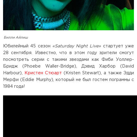
Билли Айлиш
Юбилейный 45 сезон
«Saturday Night Live»
стартует уже
28 сентября. Известно, что в этом году зрители смогут
посмотреть серии с такими звездами как Фиби Уоллер-
Бридж (Phoebe Waller-Bridge), Дэвид Харбор (David
Harbour),
Кристен Стюарт
(Kristen Stewart), а также Эдди
Мерфи (Eddie Murphy), который не был гостем пограммы с
1984 года!