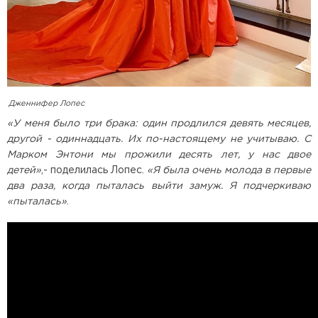
Дженнифер Лопес
«У меня было три брака: один продлился девять месяцев,
другой - одиннадцать. Их по-настоящему не учитываю. С
Марком Энтони мы прожили десять лет, у нас двое
детей»
,- поделилась Лопес.
«Я была очень молода в первые
два раза, когда пыталась выйти замуж. Я подчеркиваю
«пыталась»
.