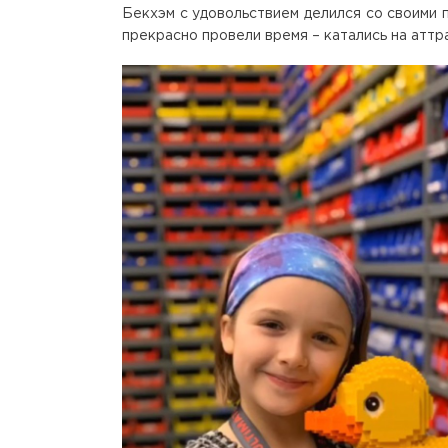
Бекхэм с удовольствием делился со своими п
прекрасно провели время – катались на аттр