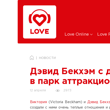
Love Online
Love 
НОВОСТИ
Дэвид Бекхэм с 
в парк аттракци
2973
12 апреля
Виктория
(Victoria Beckham) и
Дэвид Бекх
создали с ними очень теплые отношения и