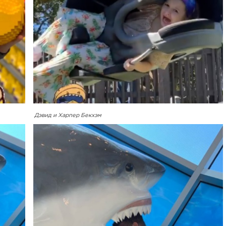
Дэвид и Харпер Бекхэм