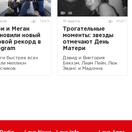
еля
31 марта
7665
4587
и и Меган
Трогательные
новили новый
моменты: звезды
вой рекорд в
отмечают День
agram
Матери
ги быстрее всех
Дэвид и Виктория
ли миллион
Бекхэм, Лиам Пейн, Люк
счиков.
Эванс и Мадонна.
 Radio
Love News
Love Info
Love Apps