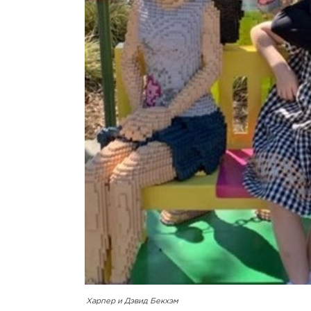
Харпер и Дэвид Бекхэм