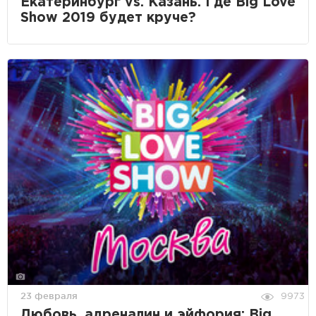
Екатеринбург vs. Казань. Где Big Love
Show 2019 будет круче?
23 февраля
9973
Любовь, адреналин и эйфория: Big