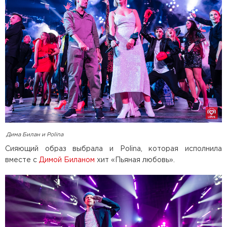
Дима Билан и Polina
Сияющий образ выбрала и Polina, которая исполнила
вместе с
Димой Биланом
хит «Пьяная любовь».