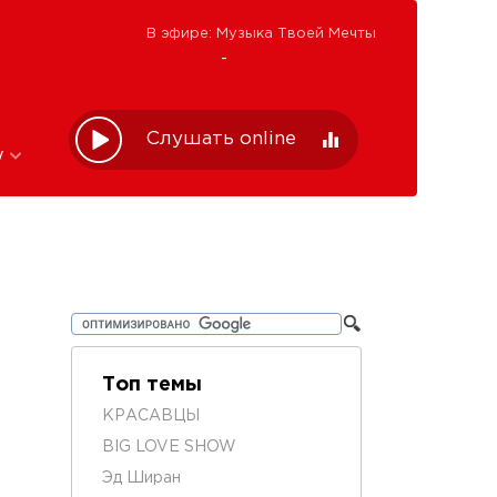
В эфире: Музыка Твоей Мечты
-
Слушать online
w
Топ темы
КРАСАВЦЫ
BIG LOVE SHOW
Эд Ширан