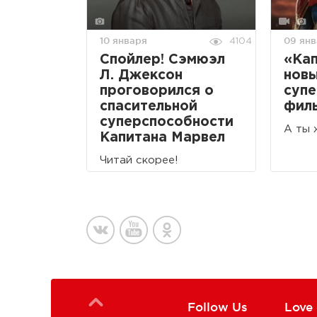
10 января
09 ян
4104
Спойлер! Сэмюэл
«Кап
Л. Джексон
новы
проговорился о
супе
спасительной
фил
суперспособности
А ты 
Капитана Марвел
Читай скорее!
Follow Us
Love