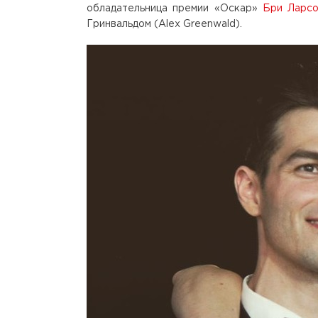
обладательница премии «Оскар»
Бри Ларс
Гринвальдом (Alex Greenwald).