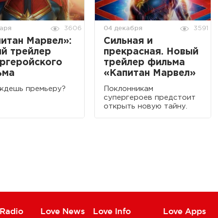
варя
04 декабря
3606
3591
итан Марвел»:
Сильная и
й трейлер
прекрасная. Новый
ргеройского
трейлер фильма
ьма
«Капитан Марвел»
ждешь премьеру?
Поклонникам
супергероев предстоит
открыть новую тайну.
 Radio
Love News
Love Info
Love Apps