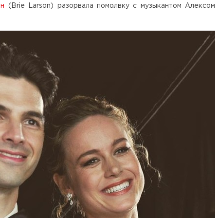
он
(Brie Larson) разорвала помолвку с музыкантом Алексом