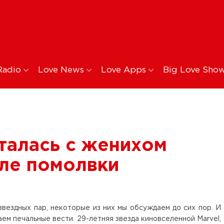
Radio
Love News
Love Apps
Big Love Sho
талась с женихом
сле помолвки
звездных пар, некоторые из них мы обсуждаем до сих пор. И
чаем печальные вести. 29-летняя звезда киновселенной Marvel,