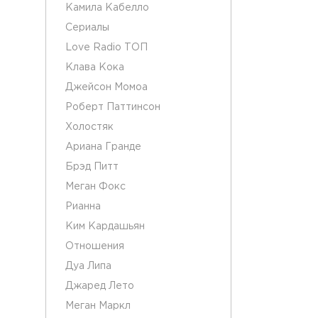
Камила Кабелло
Сериалы
Love Radio ТОП
Клава Кока
Джейсон Момоа
Роберт Паттинсон
Холостяк
Ариана Гранде
Брэд Питт
Меган Фокс
Рианна
Ким Кардашьян
Отношения
Дуа Липа
Джаред Лето
Меган Маркл