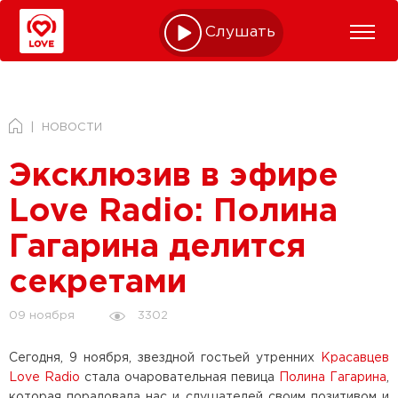
Слушать online
НОВОСТИ
Эксклюзив в эфире
Love Radio: Полина
Гагарина делится
секретами
3302
09 ноября
Сегодня, 9 ноября, звездной гостьей утренних
Красавцев
Love Radio
стала очаровательная певица
Полина Гагарина
,
которая порадовала нас и слушателей своим позитивом и