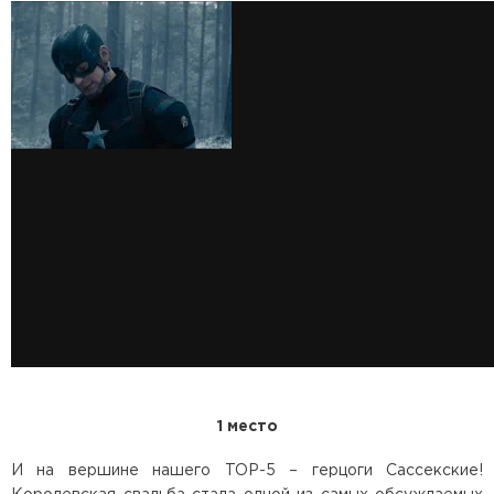
1 место
И на вершине нашего TOP-5 – герцоги Сассекские!