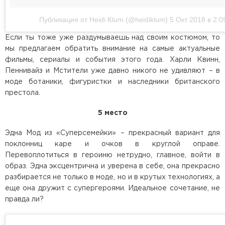
Публикация от Heidi Klum (@heidiklum)
5 Окт 2018 в 2:
Если ты тоже уже раздумываешь над своим костюмом, то
мы предлагаем обратить внимание на самые актуальные
фильмы, сериалы и события этого года. Харли Квинн,
Пеннивайз и Мстители уже давно никого не удивляют – в
моде ботаники, фигуристки и наследники британского
престола.
5 место
Эдна Мод из «Суперсемейки» – прекрасный вариант для
поклонниц каре и очков в круглой оправе.
Перевоплотиться в героиню нетрудно, главное, войти в
образ. Эдна эксцентрична и уверена в себе, она прекрасно
разбирается не только в моде, но и в крутых технологиях, а
еще она дружит с супергероями. Идеальное сочетание, не
правда ли?