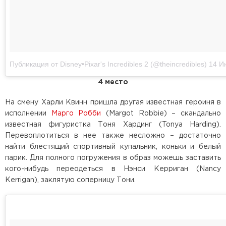
Публикация от Disney•Pixar's Incredibles 2 (@theincredibles)
14 Июн
4 место
На смену Харли Квинн пришла другая известная героиня в
исполнении
Марго Робби
(Margot Robbie) – скандально
известная фигуристка Тоня Хардинг (Tonya Harding).
Перевоплотиться в нее также несложно – достаточно
найти блестящий спортивный купальник, коньки и белый
парик. Для полного погружения в образ можешь заставить
кого-нибудь переодеться в Нэнси Керриган (Nancy
Kerrigan), заклятую соперницу Тони.