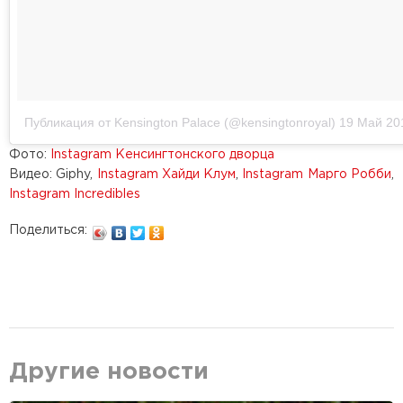
Публикация от Kensington Palace (@kensingtonroyal)
19 Май 20
Фото:
Instagram Кенсингтонского дворца
Видео: Giphy,
Instagram Хайди Клум
,
Instagram Марго Робби
,
Instagram Incredibles
Поделиться:
Другие новости