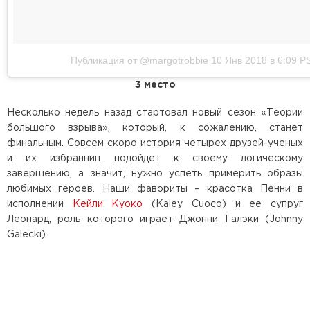
Публикация от @margotrobbie
10 Янв 2018 в 6:09 P
3 место
Несколько недель назад стартовал новый сезон «Теории
большого взрыва», который, к сожалению, станет
финальным. Совсем скоро история четырех друзей-ученых
и их избранниц подойдет к своему логическому
завершению, а значит, нужно успеть примерить образы
любимых героев. Наши фавориты – красотка Пенни в
исполнении
Кейли Куоко
(Kaley Cuoco) и ее супруг
Леонард, роль которого играет Джонни Галэки (Johnny
Galecki).