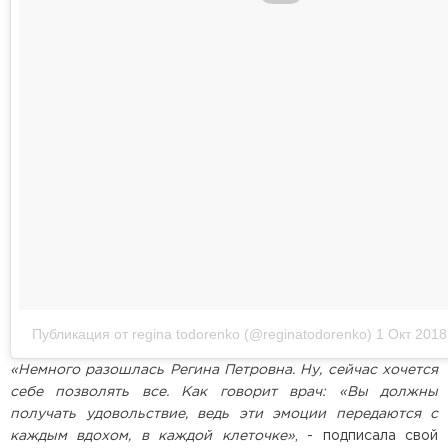
Публикация от regina todorenko (@reginatodorenko)
1 Окт 2018
«Немного разошлась Регина Петровна. Ну, сейчас хочется
себе позволять все. Как говорит врач: «Вы должны
получать удовольствие, ведь эти эмоции передаются с
каждым вдохом, в каждой клеточке»
, - подписала свой