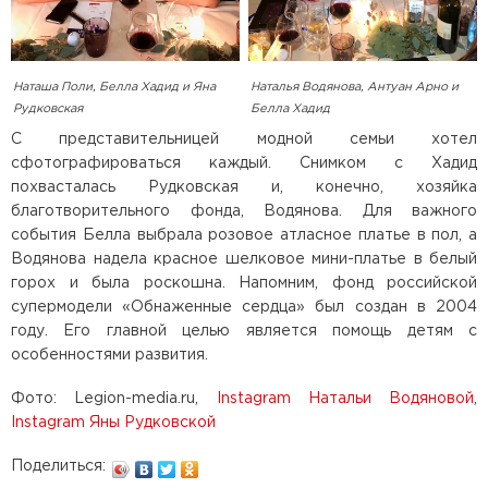
Наталья Водянова, Антуан Арно и
Наташа Поли, Белла Хадид и Яна
Белла Хадид
Рудковская
С представительницей модной семьи хотел
сфотографироваться каждый. Снимком с Хадид
похвасталась Рудковская и, конечно, хозяйка
благотворительного фонда, Водянова. Для важного
события Белла выбрала розовое атласное платье в пол, а
Водянова надела красное шелковое мини-платье в белый
горох и была роскошна. Напомним, фонд российской
супермодели «Обнаженные сердца» был создан в 2004
году. Его главной целью является помощь детям с
особенностями развития.
Фото: Legion-media.ru,
Instagram Натальи Водяновой
,
Instagram Яны Рудковской
Поделиться: