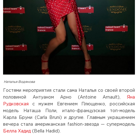
Наталья Водянова
Гостями мероприятия стали сама Наталья со своей второй
половиной Антуаном Арно (Antoine Arnault),
Яна
Рудковская
с мужем Евгением Плющенко, российская
модель Наташа Поли, итало-французская топ-модель
Карла Бруни (Carla Bruni) и другие. Главным украшением
вечера стала американская fashion-звезда — супермодель
Белла Хадид
(Bella Hadid).