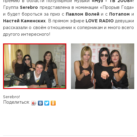
премию в области популярной музыки
«Муз - ТВ 2008»
!
Группа
Serebro
представлена в номинации «Прорыв Года»
и будет бороться за приз с
Павлом Волей
и с
Потапом
и
Настей Каменских
. В прямом эфире
LOVE RADIO
девушки
рассказали о своём отношении к соперникам и много всего
другого интересного!
Serebro!
Поделиться: