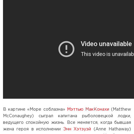
В картине «Море соблазна»
Мэттью МакКонахи
(Matthew
McConaughey) сыграл капитана рыболовецкой лодки,
ведущего спокойную жизнь. Все меняется, когда бывшая
жена героя в исполнении
Энн Хэтэуэй
(Anne Hathaway)