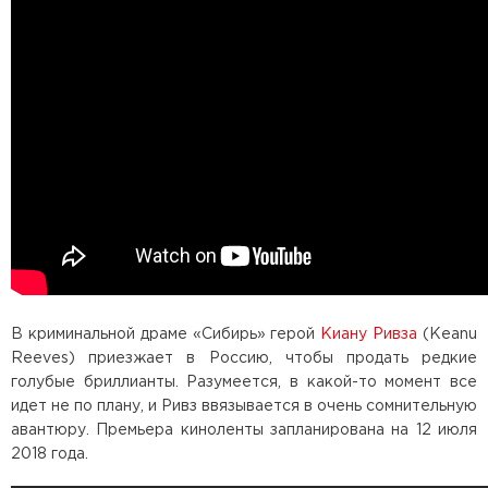
В криминальной драме «Сибирь» герой
Киану Ривза
(Keanu
Reeves) приезжает в Россию, чтобы продать редкие
голубые бриллианты. Разумеется, в какой-то момент все
идет не по плану, и Ривз ввязывается в очень сомнительную
авантюру. Премьера киноленты запланирована на 12 июля
2018 года.