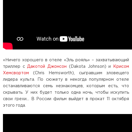
«Ничего хорошего в отеле «Эль рояль» – захватывающий
триллер с
Дакотой Джонсон
(Dakota Johnson) и
Крисом
Хемсвортом
(Chris Hemsworth), сыгравшим зловещего
лидера культа. По сюжету в некогда популярном отеле
останавливаются семь незнакомцев, которым есть, что
скрывать. У них будет только одна ночь, чтобы искупить
свои грехи... В России фильм выйдет в прокат 11 октября
этого года.